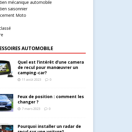
tien mécanique automobile
tien saisonnier
ncement Moto
o
classé
re
ESSOIRES AUTOMOBILE
Quel est l’intérêt d’une camera
de recul pour manœuvrer un
camping-car?
11 août 2023
0
Feux de position : comment les
changer ?
7 mars 2023
0
Pourquoi installer un radar de
recul sur une voiture?