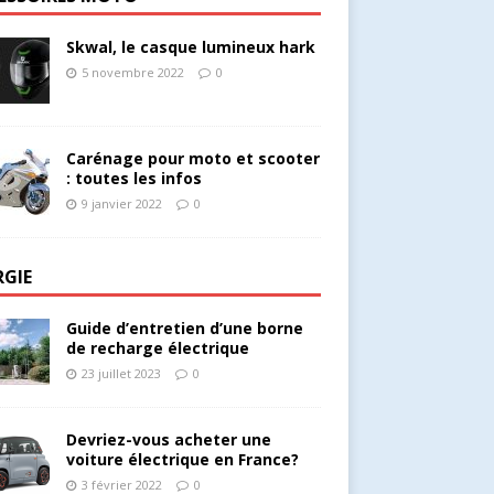
Skwal, le casque lumineux hark
5 novembre 2022
0
Carénage pour moto et scooter
: toutes les infos
9 janvier 2022
0
RGIE
Guide d’entretien d’une borne
de recharge électrique
23 juillet 2023
0
Devriez-vous acheter une
voiture électrique en France?
3 février 2022
0