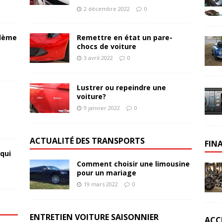
2 décembre 2022
0
blème
Remettre en état un pare-
chocs de voiture
3 avril 2022
0
Lustrer ou repeindre une
voiture?
9 janvier 2022
0
ACTUALITÉ DES TRANSPORTS
FIN
qui
Comment choisir une limousine
pour un mariage
19 mars 2022
0
ENTRETIEN VOITURE SAISONNIER
ACC