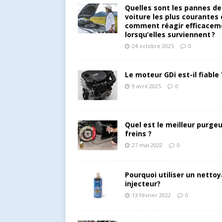
Quelles sont les pannes de
voiture les plus courantes 
comment réagir efficacem
lorsqu’elles surviennent ?
24 octobre 2025
0
Le moteur GDi est-il fiable 
9 avril 2025
0
Quel est le meilleur purgeu
freins ?
27 mai 2022
0
Pourquoi utiliser un netto
injecteur?
13 février 2022
0