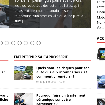
Tomber en panne figure parmi les situations
dans tous les aspects de notre
faire demi-tour
Voici quelques
humaine pour détecter et mesurer
pour la qualité de ses véhicules. Les
[Lire la suite]
[Lire la suite]
[Lire la suite]
[Lire la
[Lire la
Entre
les plus redoutées des automobilistes, qu’il
suite]
suite]
Entre
s’agisse d’une coupure soudaine sur
Fina
l’autoroute, d’un arrêt en ville ou d’une
[Lire la
Mot
suite]
Non 
Voitu
ACC
ENTRETENIR SA CARROSSERIE
Quels sont les risques pour son
ler
auto dus aux intempéries ? et
comment y remédier ?
13 juillet 2023
0
oyant
Pourquoi faire un traitement
fiche
céramique sur votre
carrosserie ?