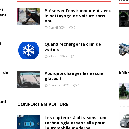
et
Préserver l’environnement avec
ent
le nettoyage de voiture sans
eau
2 avril 2024
0
?
Quand recharger la clim de
voiture
21 avril 2022
0
ENE
r de
Pourquoi changer les essuie
glaces ?
5 janvier 2022
0
yant
CONFORT EN VOITURE
Les capteurs à ultrasons : une
technologie essentielle pour
l’automobile moderne