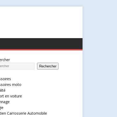
ercher
Rechercher
soires
ssoires moto
lité
rt en voiture
nnage
ie
tien Carrosserie Automobile