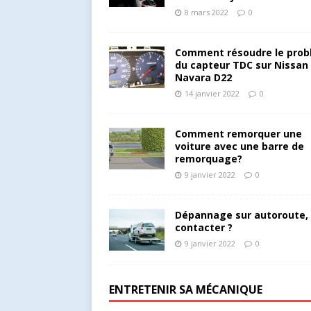
8 mars 2022
0
Comment résoudre le pro
du capteur TDC sur Nissan
Navara D22
14 janvier 2022
0
Comment remorquer une
voiture avec une barre de
remorquage?
9 janvier 2022
0
Dépannage sur autoroute, 
contacter ?
9 janvier 2022
0
ENTRETENIR SA MÉCANIQUE